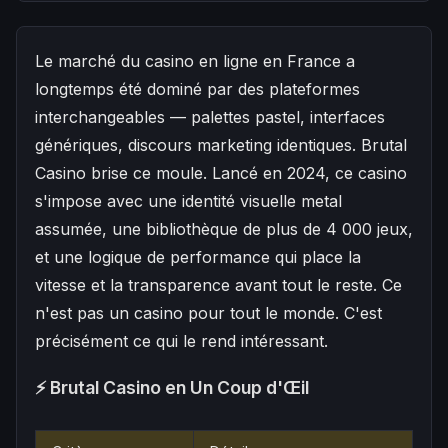
Le marché du casino en ligne en France a
longtemps été dominé par des plateformes
interchangeables — palettes pastel, interfaces
génériques, discours marketing identiques. Brutal
Casino brise ce moule. Lancé en 2024, ce casino
s'impose avec une identité visuelle metal
assumée, une bibliothèque de plus de 4 000 jeux,
et une logique de performance qui place la
vitesse et la transparence avant tout le reste. Ce
n'est pas un casino pour tout le monde. C'est
précisément ce qui le rend intéressant.
⚡ Brutal Casino en Un Coup d'Œil