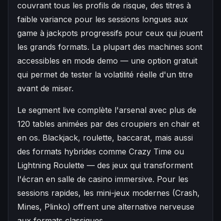
couvrant tous les profils de risque, des titres à
faible variance pour les sessions longues aux
game à jackpots progressifs pour ceux qui jouent
les grands formats. La plupart des machines sont
accessibles en mode demo — une option gratuit
qui permet de tester la volatilité réelle d'un titre
avant de miser.
Le segment live complète l'arsenal avec plus de
120 tables animées par des croupiers en chair et
en os. Blackjack, roulette, baccarat, mais aussi
des formats hybrides comme Crazy Time ou
Lightning Roulette — des jeux qui transforment
l'écran en salle de casino immersive. Pour les
sessions rapides, les mini-jeux modernes (Crash,
Mines, Plinko) offrent une alternative nerveuse
aux formats classiques.