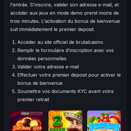
l'entrée. S'inscrire, valider son adresse e-mail, et
accéder aux jeux en mode demo prend moins de
trois minutes. L'activation du bonus de bienvenue
suit immédiatement le premier deposit.
Accéder au site officiel de brutalcasino
Remplir le formulaire d'inscription avec vos
données personnelles
Valider votre adresse e-mail
Effectuer votre premier deposit pour activer le
bonus de bienvenue
Soumettre vos documents KYC avant votre
premier retrait