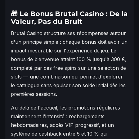
🎁 Le Bonus Brutal Casino : De la
Valeur, Pas du Bruit
Brutal Casino structure ses récompenses autour
d'un principe simple : chaque bonus doit avoir un
impact mesurable sur l'expérience de jeu. Le
bonus de bienvenue atteint 100 % jusqu'à 300 €,
complété par des free spins sur une sélection de
slots — une combinaison qui permet d'explorer
le catalogue sans épuiser son solde initial dès les
premières sessions.
Au-delà de l'accueil, les promotions régulières
maintiennent l'intensité : rechargements
hebdomadaires, accès VIP progressif, et un
système de cashback entre 5 et 10 % qui