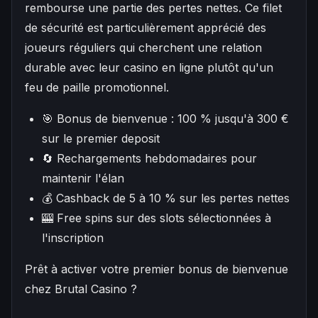
rembourse une partie des pertes nettes. Ce filet
de sécurité est particulièrement apprécié des
joueurs réguliers qui cherchent une relation
durable avec leur casino en ligne plutôt qu'un
feu de paille promotionnel.
🎯 Bonus de bienvenue : 100 % jusqu'à 300 €
sur le premier deposit
🔄 Rechargements hebdomadaires pour
maintenir l'élan
💰 Cashback de 5 à 10 % sur les pertes nettes
🎰 Free spins sur des slots sélectionnées à
l'inscription
Prêt à activer votre premier bonus de bienvenue
chez Brutal Casino ?