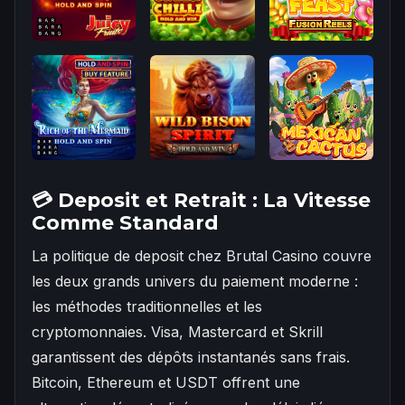
💳 Deposit et Retrait : La Vitesse
Comme Standard
La politique de deposit chez Brutal Casino couvre
les deux grands univers du paiement moderne :
les méthodes traditionnelles et les
cryptomonnaies. Visa, Mastercard et Skrill
garantissent des dépôts instantanés sans frais.
Bitcoin, Ethereum et USDT offrent une